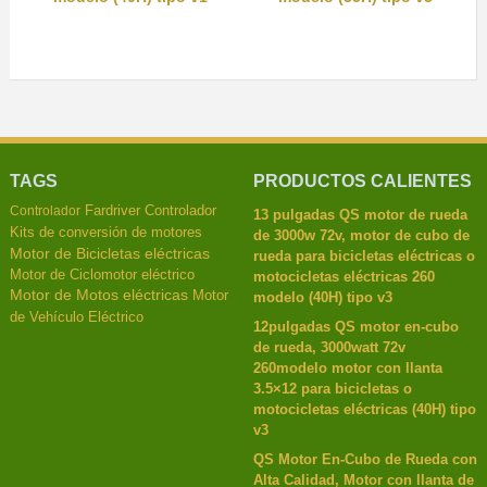
TAGS
PRODUCTOS CALIENTES
Fardriver Controlador
Controlador
13 pulgadas QS motor de rueda
Kits de conversión de motores
de 3000w 72v, motor de cubo de
Motor de Bicicletas eléctricas
rueda para bicicletas eléctricas o
Motor de Ciclomotor eléctrico
motocicletas eléctricas 260
Motor de Motos eléctricas
Motor
modelo (40H) tipo v3
de Vehículo Eléctrico
12pulgadas QS motor en-cubo
de rueda, 3000watt 72v
260modelo motor con llanta
3.5×12 para bicicletas o
motocicletas eléctricas (40H) tipo
v3
QS Motor En-Cubo de Rueda con
Alta Calidad, Motor con llanta de