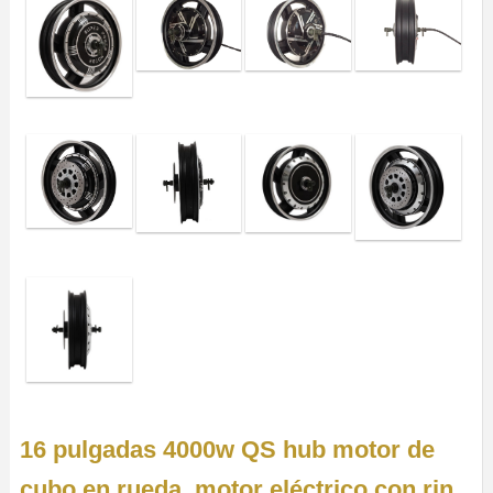
16 pulgadas 4000w QS hub motor de
cubo en rueda, motor eléctrico con rin