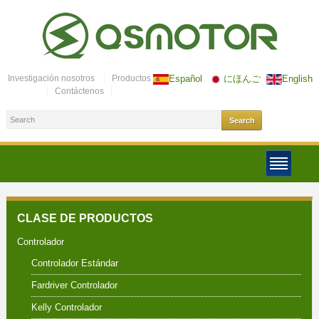
Investigación nosotros
Productos
Español
にほんご
English
Contáctenos
CLASE DE PRODUCTOS
Controlador
Controlador Estándar
Fardriver Controlador
Kelly Controlador