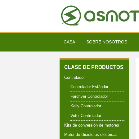
CASA
SOBRE NOSOTROS
CLASE DE PRODUCTOS
Controlador
Controlador Estándar
Fardriver Controlador
Kelly Controlador
Votol Controlador
Kits de conversión de motores
Motor de Bicicletas eléctricas