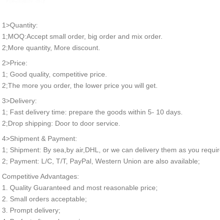
1>Quantity:
1;MOQ:Accept small order, big order and mix order.
2;More quantity, More discount.
2>Price:
1; Good quality, competitive price.
2;The more you order, the lower price you will get.
3>Delivery:
1; Fast delivery time: prepare the goods within 5- 10 days.
2;Drop shipping: Door to door service.
4>Shipment & Payment:
1; Shipment: By sea,by air,DHL, or we can delivery them as you requir
2; Payment: L/C, T/T, PayPal, Western Union are also available;
Competitive Advantages:
1. Quality Guaranteed and most reasonable price;
2. Small orders acceptable;
3. Prompt delivery;