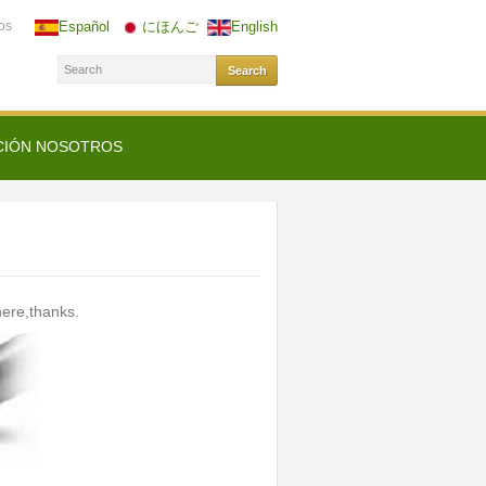
os
Español
にほんご
English
CIÓN NOSOTROS
ere,thanks.