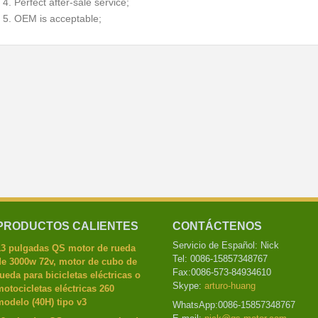
4. Perfect after-sale service;
5. OEM is acceptable;
PRODUCTOS CALIENTES
CONTÁCTENOS
Servicio de Español: Nick
13 pulgadas QS motor de rueda
Tel: 0086-15857348767
de 3000w 72v, motor de cubo de
Fax:0086-573-84934610
ueda para bicicletas eléctricas o
Skype:
arturo-huang
otocicletas eléctricas 260
odelo (40H) tipo v3
WhatsApp:0086-15857348767