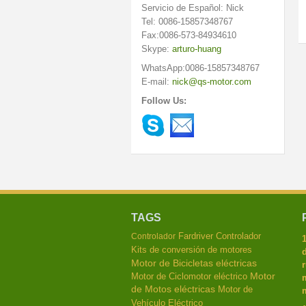
Servicio de Español: Nick
Tel: 0086-15857348767
Fax:0086-573-84934610
Skype:
arturo-huang
WhatsApp:0086-15857348767
E-mail:
nick@qs-motor.com
Follow Us:
TAGS
Fardriver Controlador
Controlador
Kits de conversión de motores
Motor de Bicicletas eléctricas
r
Motor
Motor de Ciclomotor eléctrico
m
de Motos eléctricas
Motor de
m
Vehículo Eléctrico