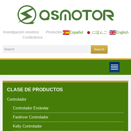
Investigación nosotros
Productos
Español
にほんご
English
Contáctenos
CLASE DE PRODUCTOS
Controlador
Controlador Estándar
Fardriver Controlador
Kelly Controlador