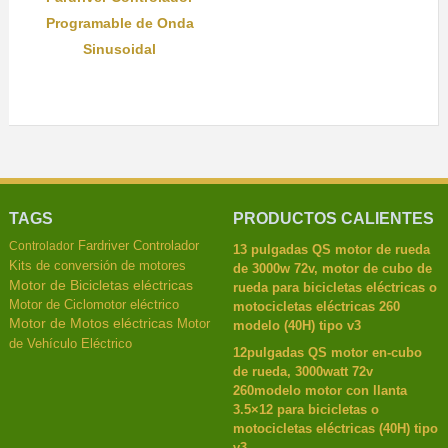
Programable de Onda
Sinusoidal
TAGS
PRODUCTOS CALIENTES
Fardriver Controlador
Controlador
13 pulgadas QS motor de rueda
Kits de conversión de motores
de 3000w 72v, motor de cubo de
Motor de Bicicletas eléctricas
rueda para bicicletas eléctricas o
Motor de Ciclomotor eléctrico
motocicletas eléctricas 260
Motor de Motos eléctricas
Motor
modelo (40H) tipo v3
de Vehículo Eléctrico
12pulgadas QS motor en-cubo
de rueda, 3000watt 72v
260modelo motor con llanta
3.5×12 para bicicletas o
motocicletas eléctricas (40H) tipo
v3